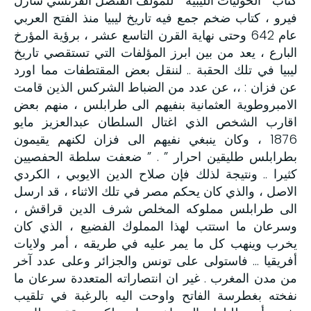
كتاب ” الحوليات الليبية ” للمؤلف القنصل الفرنسي شارل
فيرو ، كتاب ضخم جمع فيه تاريخ ليبيا منذ الفتح العربي
عام 642 وحتى نهاية القرن التاسع عشر ، برؤية المؤرخ
البارع ، يعد من بين ابرز المؤلفات التي تستقصي تاريخ
ليبيا في تلك الحقبة .. لننقل بعض المقتطفات مما اورد
عن فزان : ،، عن عدد من الضباط الشركس الذين قامت
الامبروطوية العثمانية بنفيهم الى طرابلس ، منهم بعض
اقارب الشخص الذي اغتال السلطان عبدالعزيز مايو
1876 ، وكان ينبغي نفيهم الى فزان لكنهم يقيمون
بطرابلس طليقين احرار ” . ” ضعفت سلطة الحفصيين
كثيرا .. ونتيجة لذلك فإن صلاح الدين الايوبي ، الكردي
الاصل ، والذي كان يحكم مصر في تلك الاثناء ، قد ارسل
الى طرابلس مملوكه المخلص شرف الدين قراقش ،
وسرعان ما استتب لهذا المملوك الفضيع ، الذي كان
يخرب وينهب كل ما يمر عليه في طريقه ، أمر ولايات
أفريقيا … فاستولى على تونس والجزائر وعلى عدد آخر
من مدن المغرب . غير ان انتصاراته المتعددة سرعان ما
نفخته بغطرسة الفاتح واوحت اليه بالرغبة في تلقيب