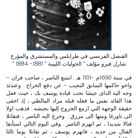
القنصل الفرنسي في طرابلس والمستشرق والمؤرخ
شارل فيرو مؤلف ” الحوليات الليبية ” 1881- 1884 ”
في سنة 1690م -1101 هـ . امتنع الناصر ، صاحب فزان –
واخو حاكمها السابق النجيب – عن دفع الخراج . وعندئذ
وجه اليه الداى جيشا تحت قيادة يوسف بك ، حيث فعل
هذا القائد نفس ما فعله قبله مراد المالطي ، إذ اخفى
حقيقة الوجهة التي ازمع الخروج إليها بجيشه : فذهب اولا
الى تاورغا ومنها الى مرزق . وخرج اليه الناصر ، فتقاتلا
قتالا شديدا ، ثم انهزم الناصر . وفي اليوم التالي استأنفا
القتال من جديد ، فانهزم يوسف ، ثم تقاتلا يوما ثالثا