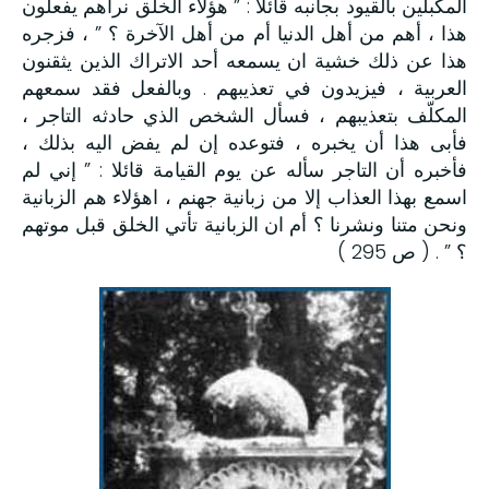
المكبلين بالقيود بجانبه قائلا : ” هؤلاء الخلق نراهم يفعلون
هذا ، أهم من أهل الدنيا أم من أهل الآخرة ؟ ” ، فزجره
هذا عن ذلك خشية ان يسمعه أحد الاتراك الذين يثقنون
العربية ، فيزيدون في تعذيبهم . وبالفعل فقد سمعهم
المكلّف بتعذيبهم ، فسأل الشخص الذي حادثه التاجر ،
فأبى هذا أن يخبره ، فتوعده إن لم يفض اليه بذلك ،
فأخبره أن التاجر سأله عن يوم القيامة قائلا : ” إني لم
اسمع بهذا العذاب إلا من زبانية جهنم ، اهؤلاء هم الزبانية
ونحن متنا ونشرنا ؟ أم ان الزبانية تأتي الخلق قبل موتهم
؟ ” . ( ص 295 )