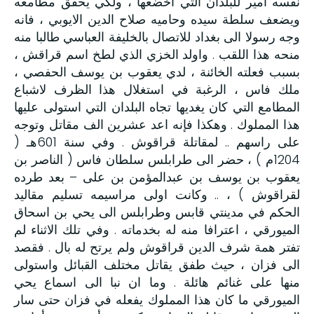
نفسه أمير للبلدان التي اخضعها ، ولكي يحقق مطامعه
ويضعف سلطة سيده وحاميه صلاح الدين الايوبي ، فانه
وجه رسولا الى بغداد للاتصال بالخليفة العباسي طالبا منه
منحه هذا اللقب . واولد الخزي الذي لطخ اسم قراقش ،
بسبب فعلته الخائنة ، لدي يعقوب بن يوسف الحفصي ،
ملك فاس ، الرغبة في استغلال هذا الظرف لاشباع
المطامع التي كان يغديها تجاه البلدان التي استولى عليها
هذا المملوك . وهكذا فإنه اعد عشرين الف مقاتل وتوجه
على راسهم .. لمقاتلة قراقوش . وفي سنة 601هـ (
1204م ) ، حضر الى طرابلس سلطان فاس ( الناصر بن
يعقوب بن يوسف بن عبدالمؤمن بن على – بعد طرده
لقراقوش ) ، .. وكانت اولى مراسيمه تسليم مقاليد
الحكم في مدينتي قابس وطرابلس الى يحي بن اسحاق
الميورقي ، اعترافا منه له بخدماته . وفي تلك الاثناء لم
تفتر همة شرف الدين قراقوش ولم يرتح له بال . فقصد
الى فزان ، حيث طفق يقاتل مختلف القبائل واستولى
منها على غنائم هائلة . وما ان نبا الى اسماع يحي
الميورقي ما كان هذا المملوك يفعله في فزان حتى سار