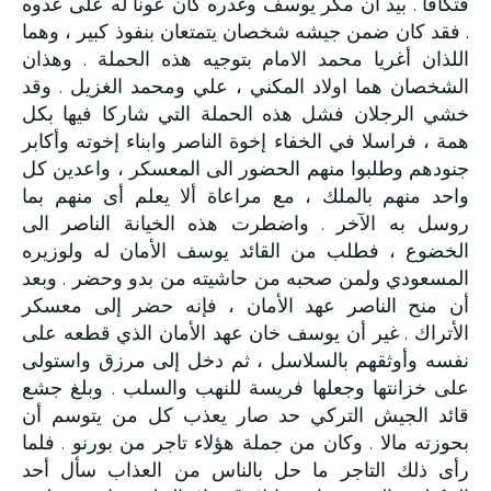
فتكافآ . بيد ان مكر يوسف وغدره كان عونا له على عدوه
. فقد كان ضمن جيشه شخصان يتمتعان بنفوذ كبير ، وهما
اللذان أغريا محمد الامام بتوجيه هذه الحملة . وهذان
الشخصان هما اولاد المكني ، علي ومحمد الغزيل . وقد
خشي الرجلان فشل هذه الحملة التي شاركا فيها بكل
همة ، فراسلا في الخفاء إخوة الناصر وابناء إخوته وأكابر
جنودهم وطلبوا منهم الحضور الى المعسكر ، واعدين كل
واحد منهم بالملك ، مع مراعاة ألا يعلم أى منهم بما
روسل به الآخر . واضطرت هذه الخيانة الناصر الى
الخضوع ، فطلب من القائد يوسف الأمان له ولوزيره
المسعودي ولمن صحبه من حاشيته من بدو وحضر . وبعد
أن منح الناصر عهد الأمان ، فإنه حضر إلى معسكر
الأتراك . غير أن يوسف خان عهد الأمان الذي قطعه على
نفسه وأوثقهم بالسلاسل ، ثم دخل إلى مرزق واستولى
على خزانتها وجعلها فريسة للنهب والسلب . وبلغ جشع
قائد الجيش التركي حد صار يعذب كل من يتوسم أن
بحوزته مالا . وكان من جملة هؤلاء تاجر من بورنو . فلما
رأى ذلك التاجر ما حل بالناس من العذاب سأل أحد