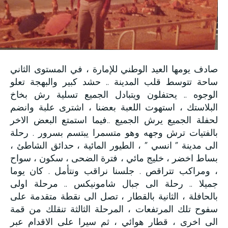
صادف يومها العيد الوطني للإمارة ، في المستوى الثاني
ساحة تتوسط قلب المدينة .. حشد كبير والبهجة تعلو
الوجوه .. يحتفلون ويتبادل الجميع تسلية رش بخاخ
البلاستك ، استهوت اللعبة بعضنا ، اشترى علبة وانضم
لحفلة الجميع يرش الجميع ..فيما استمتع البعض الاخر
بالفتيات ترش وجهه وهو متسمرا يبتسم بسرور . رحلة
الى مدينة ” انسي ” ، الطيور المائية ، حدائق الشاطئ ،
بساط اخضر ، خليج مائي ، فترة الضحى ، سكون ، سواح
، ومراكب تتراقص . جلسنا نراقب ونتأمل . كان يوما
جميلا .. رحلة الى جبال شامونيكس .. مرحلة اولى
بالحافلة ، الثانية بالقطار ، تصل الى نقطة متقدمة على
سفوح تلك المرتفعات ، المرحلة الثالثة تنقلك من قمة
الى اخرى ، قطار هوائي ، ثم سيرا على الاقدام عبر