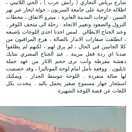
شارع برباس التجاري ( رابش عرب ) ، الحي اللاثيني ،
اطلالة خارجية على جامعة السربون ، جولة ابحار عبر نهر
السين ، لوحات المدينة العابرة ، ميترو الانفاق ، محطات
النزول والصعود وتغيير الاتجاه .. رحلة الى متحف اللوفر ..
وعند الجناح الايطالي .. لمس احدنا احدى اللوحات بإصبعه
، انطلقت صفارات الاندار بالصالة ، هرع المراقبون من
كلا الجانبين في الحال ، لم يرق لهم ، لكنهم لم يطلقوا
ضدنا اي ردة فعل مريبة .. عند الجناح المصري تنتابك
دهشة مفرطة وأنت ترى حجم الاثار من عهد حملة
نابليون .. ووقفة تأمل امام لوحة الموناليزا ، وقد خصصت
لها صالة منفردة .. اللوحة تتوسط الجدار .. ويمكنك
استئجار جهاز مسموع صغير يحمل باليد .. يتحدث بكل
اللغات عن قصة اللوحة الشهيرة .