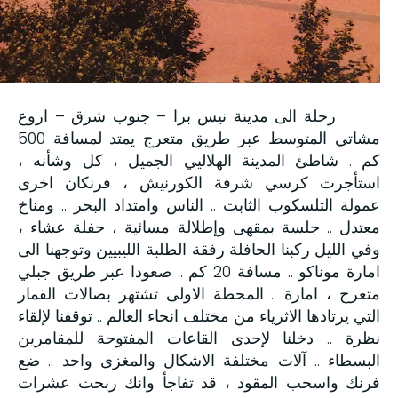
رحلة الى مدينة نيس برا – جنوب شرق – اروع
مشاتي المتوسط عبر طريق متعرج يمتد لمسافة 500
كم . شاطئ المدينة الهلاليي الجميل ، كل وشأنه ،
استأجرت كرسي شرفة الكورنيش ، فرنكان اخرى
عمولة التلسكوب الثابت .. الناس وامتداد البحر .. ومناخ
معتدل .. جلسة بمقهى وإطلالة مسائية ، حفلة عشاء ،
وفي الليل ركبنا الحافلة رفقة الطلبة الليبيين وتوجهنا الى
امارة موناكو .. مسافة 20 كم .. صعودا عبر طريق جبلي
متعرج ، امارة .. المحطة الاولى تشتهر بصالات القمار
التي يرتادها الاثرياء من مختلف انحاء العالم .. توقفنا لإلقاء
نظرة .. دخلنا لإحدى القاعات المفتوحة للمقامرين
البسطاء .. آلات مختلفة الاشكال والمغزى واحد .. ضع
فرنك واسحب المقود ، قد تفاجأ وانك ربحت عشرات