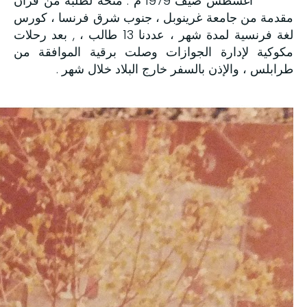
اغسطس صيف 1979 م . منحة لطلبة من فزان
مقدمة من جامعة غرينوبل ، جنوب شرق فرنسا ، كورس
لغة فرنسية لمدة شهر ، عددنا 13 طالب ، , بعد رحلات
مكوكية لإدارة الجوازات وصلت برقية الموافقة من
طرابلس ، والإذن بالسفر خارج البلاد خلال شهر .